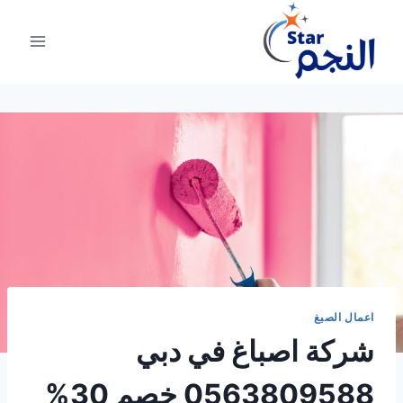
لتجاوز
لى
لمحتوى
اعمال الصبغ
شركة اصباغ في دبي
0563809588 خصم 30%