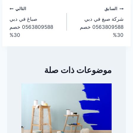
تصفّح
السابق
التالي
شركة صبغ في دبي
صباغ في دبي
المقالات
0563809588 خصم
0563809588 خصم
30%
30%
موضوعات ذات صلة