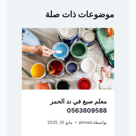
موضوعات ذات صلة
معلم صبغ في ند الحمر
0563809588
بواسطة
ahmed
مايو 10, 2025