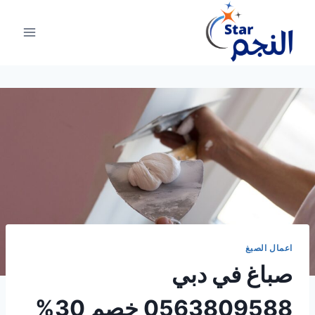
لتجاوز
لى
لمحتوى
اعمال الصبغ
صباغ في دبي
0563809588 خصم 30%