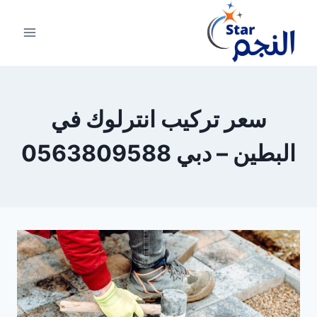
لتجاوز
لى
لمحتوى
سعر تركيب انترلوك في
البطين – دبي 0563809588