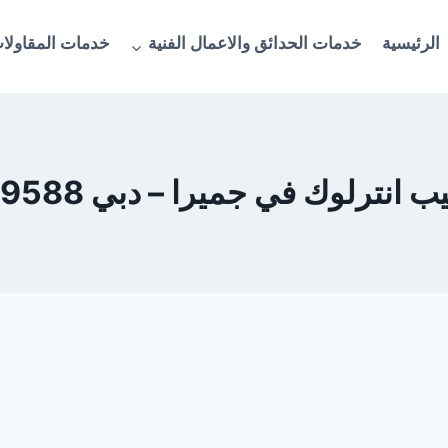
الرئيسية
خدمات الحدائق والاعمال الفنية
خدمات المقاولات
نترلوك في جميرا – دبي 0563809588