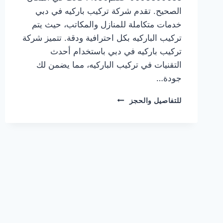
الصحيح. تقدم شركة تركيب باركيه في دبي
خدمات متكاملة للمنازل والمكاتب، حيث يتم
تركيب الباركيه بكل احترافية ودقة. تتميز شركة
تركيب باركيه في دبي باستخدام أحدث
التقنيات في تركيب الباركيه، مما يضمن لك
جودة…
شركة
للتفاصيل والحجز
تركيب
باركيه
في
دبي
0563809588
خصم30%