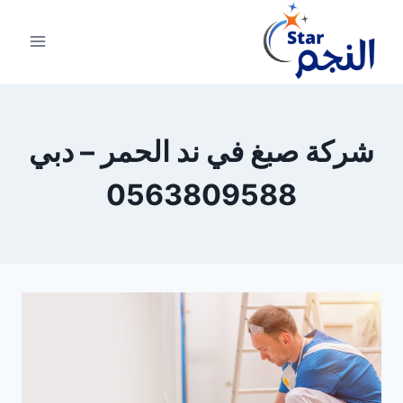
لتجاوز
لى
لمحتوى
شركة صبغ في ند الحمر – دبي
0563809588