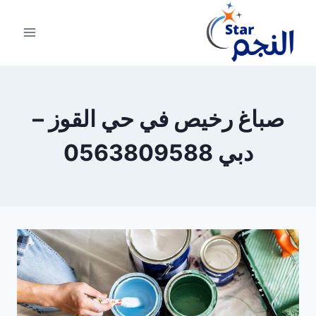
لتجاوز
لى
لمحتوى
صباغ رخيص في حي القوز –
دبي 0563809588