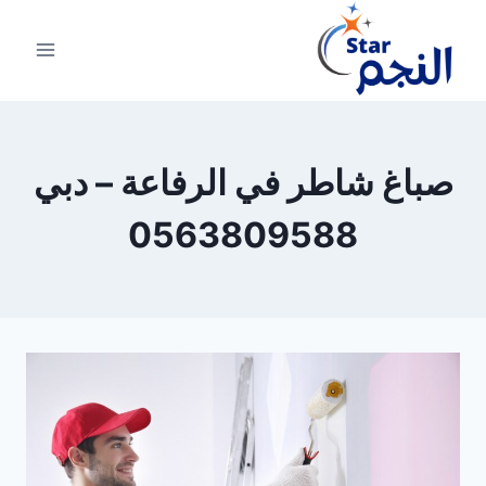
لتجاوز
لى
لمحتوى
صباغ شاطر في الرفاعة – دبي
0563809588