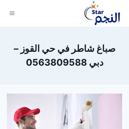
لتجاوز
لى
لمحتوى
صباغ شاطر في حي القوز –
دبي 0563809588