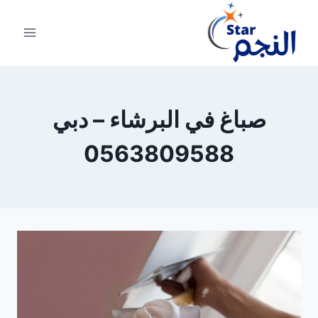
لتجاوز
لى
لمحتوى
صباغ في البرشاء – دبي
0563809588