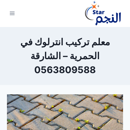
لتجاوز
لى
لمحتوى
معلم تركيب انترلوك في
الحمرية – الشارقة
0563809588