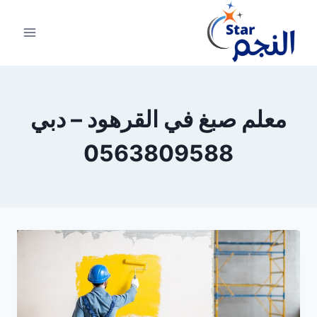
لتجاوز
لى
لمحتوى
معلم صبغ في القرهود – دبي
0563809588