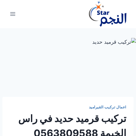
لتجاوز
لى
لمحتوى
اعمال تركيب القيراميد
تركيب قرميد حديد في راس
الخيمة 0563809588