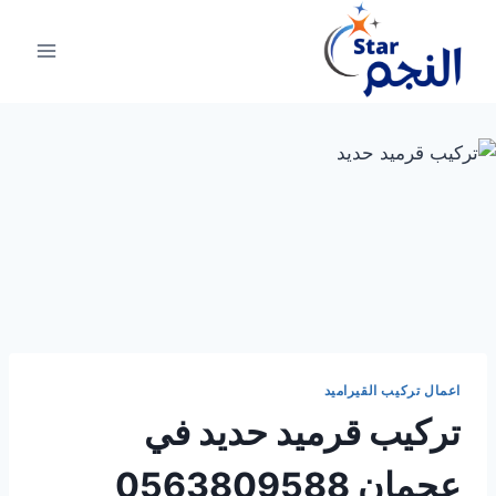
لتجاوز
لى
لمحتوى
اعمال تركيب القيراميد
تركيب قرميد حديد في
عجمان 0563809588