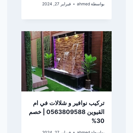
بواسطة
ahmed
فبراير 27, 2024
تركيب نوافير و شلالات في ام
القيوين 0563809588 | خصم
30%
بواسطة
ahmed
فبراير 27, 2024