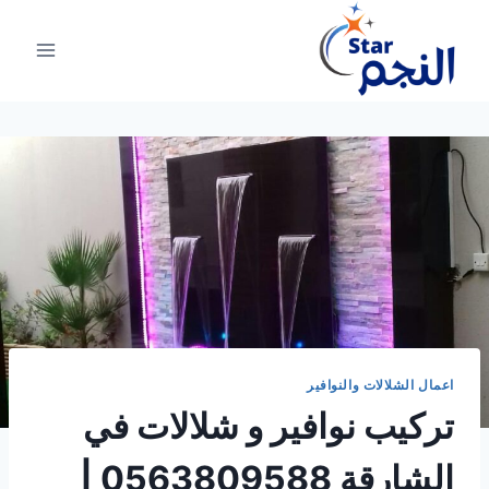
لتجاوز
لى
لمحتوى
اعمال الشلالات والنوافير
تركيب نوافير و شلالات في
الشارقة 0563809588 |