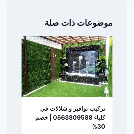
موضوعات ذات صلة
تركيب نوافير و شلالات في
كلباء 0563809588 | خصم
30%