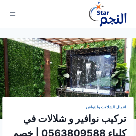
لتجاوز
لى
لمحتوى
اعمال الشلالات والنوافير
تركيب نوافير و شلالات في
كلباء 0563809588 | خصم