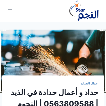
لتجاوز
لى
لمحتوى
اعمال الحداده
حداد و أعمال حدادة في الذيد
| 0563809588 | النجوم