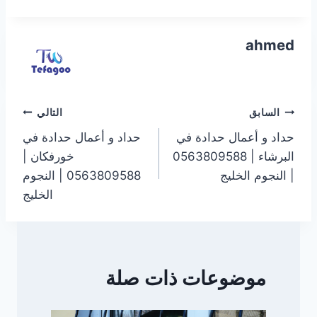
ahmed
تصفّح
السابق
التالي
حداد و أعمال حدادة في
حداد و أعمال حدادة في
المقالات
البرشاء | 0563809588
خورفكان |
| النجوم الخليج
0563809588 | النجوم
الخليج
موضوعات ذات صلة