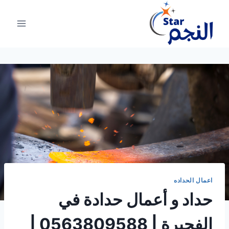
لتجاوز
لى
لمحتوى
اعمال الحداده
حداد و أعمال حدادة في
الفجيرة | 0563809588 |