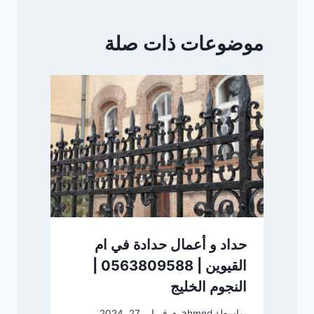
موضوعات ذات صلة
حداد و أعمال حدادة في ام
القيوين | 0563809588 |
النجوم الخليج
بواسطة
ahmed
فبراير 27, 2024