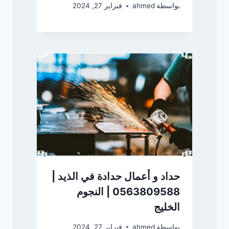
بواسطة
ahmed
فبراير 27, 2024
حداد و أعمال حدادة في الذيد |
0563809588 | النجوم
الخليج
بواسطة
ahmed
فبراير 27, 2024