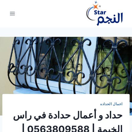
لتجاوز
لى
لمحتوى
اعمال الحداده
حداد و أعمال حدادة في راس
الخيمة | 0563809588 |