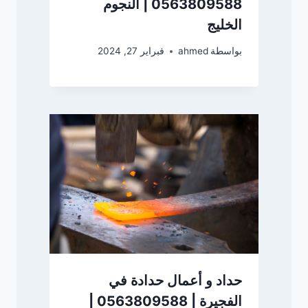
0563809588 | النجوم
الخليج
بواسطة
ahmed
فبراير 27, 2024
حداد و أعمال حدادة في
الفجيرة | 0563809588 |