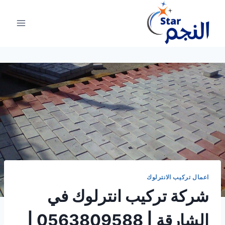
لتجاوز
لى
لمحتوى
اعمال تركيب الانترلوك
شركة تركيب انترلوك في
الشارقة | 0563809588 |