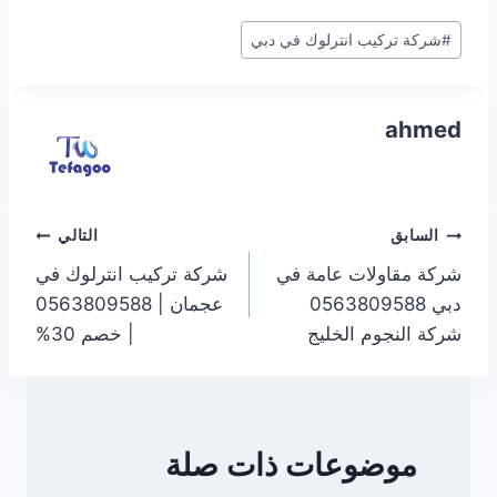
وسوم
#
شركة تركيب انترلوك في دبي
المقال:
ahmed
تصفّح
السابق
التالي
شركة مقاولات عامة في
شركة تركيب انترلوك في
المقالات
دبي 0563809588
عجمان | 0563809588
شركة النجوم الخليج
| خصم 30%
موضوعات ذات صلة