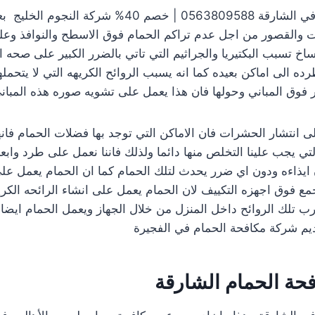
في الشارقة 0563809588 | خصم 40% شركة الن
وت والقصور من اجل عدم تراكم الحمام فوق الاسطح والنوافذ وعلى
اخ تسبب البكتيريا والجراثيم التي تاتي بالضرر الكبير على صحه 
طرده الى اماكن بعيده كما انه يسبب الروائح الكريهه التي لا يتحمله
 فوق المباني وحولها فان هذا يعمل على تشويه صوره هذه المباني
ى انتشار الحشرات فان الاماكن التي توجد بها فضلات الحمام فانها 
ي يجب علينا التخلص منها دائما ولذلك فاننا نعمل على طرد وابع
ايذاءه ودون اي ضرر يحدث لتلك الحمام كما ان الحمام يعمل عل
تجمع فوق اجهزه التكييف لان الحمام يعمل على انشاء الرائحه الكر
سرب تلك الروائح داخل المنزل من خلال الجهاز ويعمل الحمام ايضا
ديم
شركة مكافحة الحمام في الفجيرة
ة الحمام الشارقة