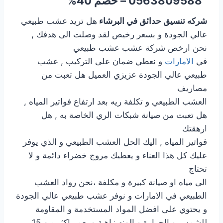
0563809588 – خصم 40%
شركه تنسيق حدائق في البرشاء
هل تريد عشب طبيعي
عالي الجودة و بسعر رخيص لقد وصلت الى هدفك ,
نحن ارخص شركة عشب عشب طبيعي
في
الامارات
و نعطي ضمان على التركيب , عشب
طبيعي عالي الجودة عزيزي العميل هل تعبت من
مصاريف
العشب الطبيعي و تكلفة ريه بعد ارتفاع فواتير المياه ,
هل تعبت من صيانة شبكات الري الخاصة به , هل
ارهقتك
فواتير المياه , اليك الحل العشب الطبيعي و الذي يوفر
عليك كل هذا العناء و يعطيك مروج خضراء دائمة و لا
تحتاج
الى مياه او صيانة كبيرة و مكلفة ،نحن رواد العشب
الطبيعي في الامارات و نوفر عشب طبيعي عالي الجودة
و يحتوي على افضل المواد المستخدمة و المقاومة
للشمس و الحرارة و الونه زاهية و يعمر اكثر من 15