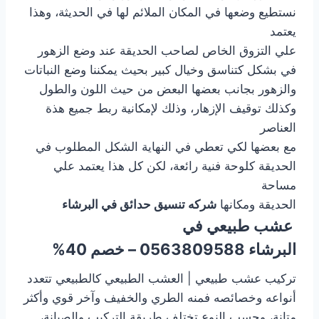
نستطيع وضعها في المكان الملائم لها في الحديثة، وهذا
يعتمد
علي التزوق الخاص لصاحب الحديقة عند وضع الزهور
في بشكل كتناسق وخيال كبير بحيث يمكننا وضع النباتات
والزهور بجانب بعضها البعض من حيث اللون والطول
وكذلك توقيف الإزهار، وذلك لإمكانية ربط جميع هذة
العناصر
مع بعضها لكي تعطي في النهاية الشكل المطلوب في
الحديقة كلوحة فنية رائعة، لكن كل هذا يعتمد علي
مساحة
الحديقة ومكانها
شركه تنسيق حدائق في البرشاء
عشب طبيعي في
البرشاء 0563809588 – خصم 40%
تركيب عشب طبيعي | العشب الطبيعي كالطبيعي تتعدد
أنواعه وخصائصه فمنه الطري والخفيف وآخر قوي وأكثر
متانة، وحسب النوع تختلف طريقة التركيب والصيانة،