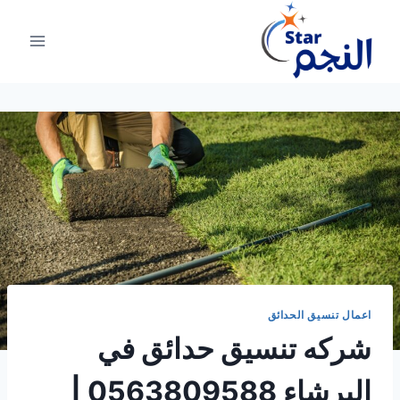
لتجاوز
لى
لمحتوى
اعمال تنسيق الحدائق
شركه تنسيق حدائق في
البرشاء 0563809588 |