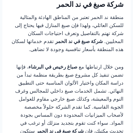
شركة صبغ في ند الحمر
منطقة ند الحمر تعتبر من المناطق الهادئة والمثالية
للسكن العائلي، ولهذا فإن صبغ المنازل فيها يحتاج إلى
شركة تهتم بالتفاصيل وتعرف احتياجات السكان
المحليين.
شركة صبغ في ند الحمر
تقدم خدماتها لسكان
هذه المنطقة بأسعار تنافسية وجودة لا تضاهى.
ومن خلال ارتباطها مع
صباغ رخيص في البرشاء
، فإنها
تضمن تنفيذ كل مشروع صبغ بطريقة منظمة تبدأ من
دراسة المكان واختيار الألوان المناسبة حتى التطبيق
النهائي. تشمل الخدمات صبغ داخلي للمجالس وغرف
النوم والمعيشة، وكذلك صبغ خارجي مقاوم للعوامل
الجوية القاسية. كما تقدم الشركة حلولاً مخصصة
لأصحاب الميزانيات المحدودة دون المساس بجودة
المواد. سواء كنت تقوم بتجديد منزلك أو ترغب في
تحديث مكتبك، فإن
شركة صبغ في ند الحمر
ستكون