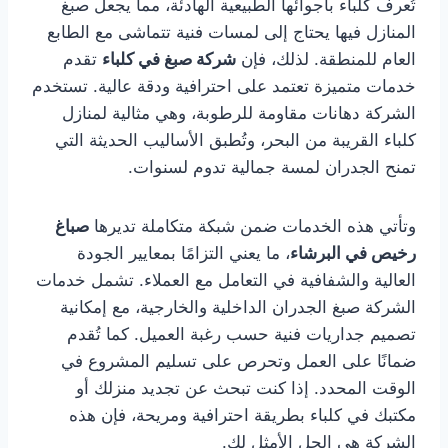
تُعرف كلباء بأجوائها الطبيعية الهادئة، مما يجعل صبغ
المنازل فيها يحتاج إلى لمسات فنية تتماشى مع الطابع
العام للمنطقة. لذلك، فإن
شركة صبغ في كلباء
تقدم
خدمات متميزة تعتمد على احترافية ودقة عالية. تستخدم
الشركة دهانات مقاومة للرطوبة، وهي مثالية لمنازل
كلباء القريبة من البحر، وتُطبق الأساليب الحديثة التي
تمنح الجدران لمسة جمالية تدوم لسنوات.
وتأتي هذه الخدمات ضمن شبكة متكاملة تديرها
صباغ
رخيص في البرشاء
، ما يعني التزامًا بمعايير الجودة
العالية والشفافية في التعامل مع العملاء. تشمل خدمات
الشركة صبغ الجدران الداخلية والخارجية، مع إمكانية
تصميم جداريات فنية حسب رغبة العميل. كما تُقدم
ضمانًا على العمل وتحرص على تسليم المشروع في
الوقت المحدد. إذا كنت تبحث عن تجديد منزلك أو
مكتبك في كلباء بطريقة احترافية ومريحة، فإن هذه
الشركة هي الحل الأمثل لك.