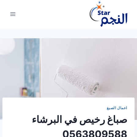
لتجاوز
لى
لمحتوى
اعمال الصبغ
صباغ رخيص في البرشاء
0563809588