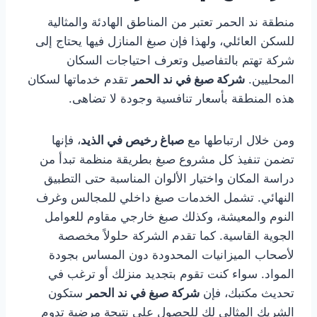
منطقة ند الحمر تعتبر من المناطق الهادئة والمثالية
للسكن العائلي، ولهذا فإن صبغ المنازل فيها يحتاج إلى
شركة تهتم بالتفاصيل وتعرف احتياجات السكان
المحليين.
شركة صبغ في ند الحمر
تقدم خدماتها لسكان
هذه المنطقة بأسعار تنافسية وجودة لا تضاهى.
ومن خلال ارتباطها مع
صباغ رخيص في الذيد
، فإنها
تضمن تنفيذ كل مشروع صبغ بطريقة منظمة تبدأ من
دراسة المكان واختيار الألوان المناسبة حتى التطبيق
النهائي. تشمل الخدمات صبغ داخلي للمجالس وغرف
النوم والمعيشة، وكذلك صبغ خارجي مقاوم للعوامل
الجوية القاسية. كما تقدم الشركة حلولاً مخصصة
لأصحاب الميزانيات المحدودة دون المساس بجودة
المواد. سواء كنت تقوم بتجديد منزلك أو ترغب في
تحديث مكتبك، فإن
شركة صبغ في ند الحمر
ستكون
الشريك المثالي لك للحصول على نتيجة مرضية تدوم