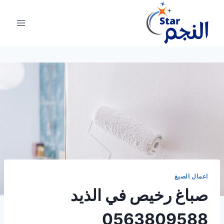
لتجاوز
لى
لمحتوى
اعمال الصبغ
صباغ رخيص في الذيد
0563809588