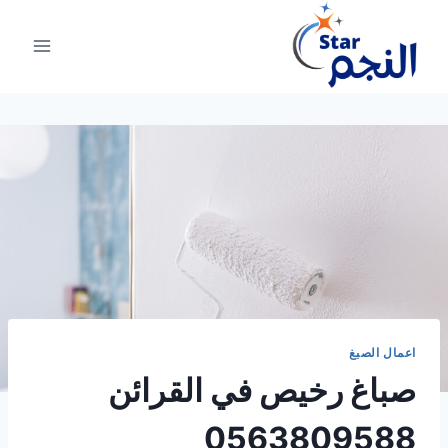
لتجاوز
لى
لمحتوى
اعمال الصبغ
صباغ رخيص في القرائن
0563809588