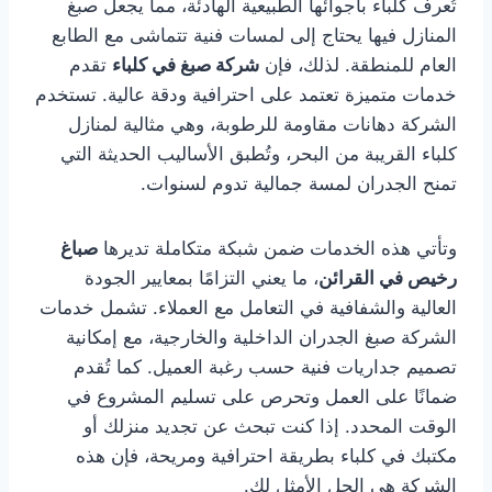
تُعرف كلباء بأجوائها الطبيعية الهادئة، مما يجعل صبغ
المنازل فيها يحتاج إلى لمسات فنية تتماشى مع الطابع
العام للمنطقة. لذلك، فإن
شركة صبغ في كلباء
تقدم
خدمات متميزة تعتمد على احترافية ودقة عالية. تستخدم
الشركة دهانات مقاومة للرطوبة، وهي مثالية لمنازل
كلباء القريبة من البحر، وتُطبق الأساليب الحديثة التي
تمنح الجدران لمسة جمالية تدوم لسنوات.
وتأتي هذه الخدمات ضمن شبكة متكاملة تديرها
صباغ
رخيص في القرائن
، ما يعني التزامًا بمعايير الجودة
العالية والشفافية في التعامل مع العملاء. تشمل خدمات
الشركة صبغ الجدران الداخلية والخارجية، مع إمكانية
تصميم جداريات فنية حسب رغبة العميل. كما تُقدم
ضمانًا على العمل وتحرص على تسليم المشروع في
الوقت المحدد. إذا كنت تبحث عن تجديد منزلك أو
مكتبك في كلباء بطريقة احترافية ومريحة، فإن هذه
الشركة هي الحل الأمثل لك.