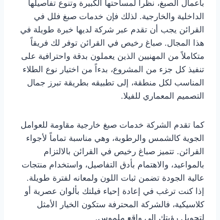
بأعمال الصبغ، نظراً لمساحتها الكبيرة وتنوع تفاصيلها
الداخلية والخارجية. لذلك فإن خدمات صبغ فلل في
القرائن يجب أن تقدم عبر شركة لديها خبرة طويلة في
هذا المجال. صباغ رخيص في القرائن توفر لك فريقاً
متكاملاً من المهنيين الذين يعملون بدقة واحترافية على
تنفيذ كل جزء من المشروع، بدءاً من اختيار نوع الطلاء
المناسب لكل منطقة، إلى تطبيقه بطريقة تبرز جمال
التصميم المعماري للفيلا.
كما تقدم الشركة خدمات صبغ خارجية مقاومة للعوامل
الجوية كالشمس والرطوبة، وهي مناسبة تماماً لأجواء
القرائن. تتميز صباغ رخيص في القرائن بالالتزام
بالمواعيد، والاهتمام بأدق التفاصيل، واستخدام منتجات
عالية الجودة تضمن ثبات اللون ولمعانه لفترة طويلة.
إذا كنت ترغب في إعادة إحياء فيلتك بألوان عصرية أو
كلاسيكية، فالشركة المحترفة ستكون الخيار الأمثل
لتحويل رؤيتك إلى واقع ملموس.