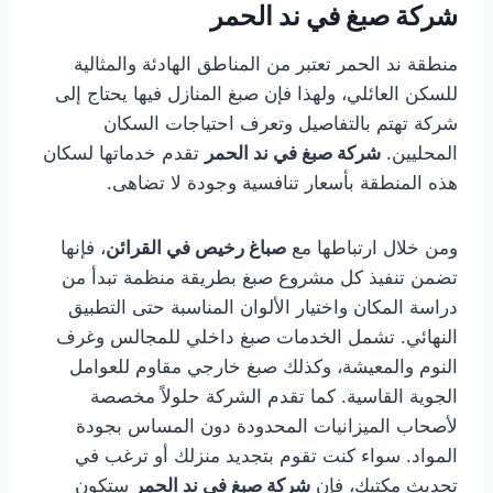
شركة صبغ في ند الحمر
منطقة ند الحمر تعتبر من المناطق الهادئة والمثالية
للسكن العائلي، ولهذا فإن صبغ المنازل فيها يحتاج إلى
شركة تهتم بالتفاصيل وتعرف احتياجات السكان
المحليين.
شركة صبغ في ند الحمر
تقدم خدماتها لسكان
هذه المنطقة بأسعار تنافسية وجودة لا تضاهى.
ومن خلال ارتباطها مع
صباغ رخيص في القرائن
، فإنها
تضمن تنفيذ كل مشروع صبغ بطريقة منظمة تبدأ من
دراسة المكان واختيار الألوان المناسبة حتى التطبيق
النهائي. تشمل الخدمات صبغ داخلي للمجالس وغرف
النوم والمعيشة، وكذلك صبغ خارجي مقاوم للعوامل
الجوية القاسية. كما تقدم الشركة حلولاً مخصصة
لأصحاب الميزانيات المحدودة دون المساس بجودة
المواد. سواء كنت تقوم بتجديد منزلك أو ترغب في
تحديث مكتبك، فإن
شركة صبغ في ند الحمر
ستكون