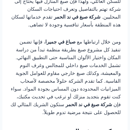
للسكن العائلي، ولهذا فإن صبغ المنازل فيها يحتاج إلى
شركة تهتم بالتفاصيل وتعرف احتياجات السكان
المحليين.
شركة صبغ في ند الحمر
تقدم خدماتها لسكان
هذه المنطقة بأسعار تنافسية وجودة لا تضاهى.
ومن خلال ارتباطها مع
صباغ في جميرا
، فإنها تضمن
تنفيذ كل مشروع صبغ بطريقة منظمة تبدأ من دراسة
المكان واختيار الألوان المناسبة حتى التطبيق النهائي.
تشمل الخدمات صبغ داخلي للمجالس وغرف النوم
والمعيشة، وكذلك صبغ خارجي مقاوم للعوامل الجوية
القاسية. كما تقدم الشركة حلولاً مخصصة لأصحاب
الميزانيات المحدودة دون المساس بجودة المواد. سواء
كنت تقوم بتجديد منزلك أو ترغب في تحديث مكتبك،
فإن
شركة صبغ في ند الحمر
ستكون الشريك المثالي لك
للحصول على نتيجة مرضية تدوم طويلاً.