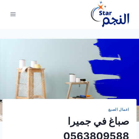
لتجاوز
لى
لمحتوى
اعمال الصبغ
صباغ في جميرا
0563809588