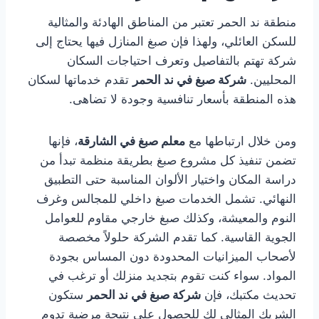
منطقة ند الحمر تعتبر من المناطق الهادئة والمثالية
للسكن العائلي، ولهذا فإن صبغ المنازل فيها يحتاج إلى
شركة تهتم بالتفاصيل وتعرف احتياجات السكان
المحليين.
شركة صبغ في ند الحمر
تقدم خدماتها لسكان
هذه المنطقة بأسعار تنافسية وجودة لا تضاهى.
ومن خلال ارتباطها مع
معلم صبغ في الشارقة
، فإنها
تضمن تنفيذ كل مشروع صبغ بطريقة منظمة تبدأ من
دراسة المكان واختيار الألوان المناسبة حتى التطبيق
النهائي. تشمل الخدمات صبغ داخلي للمجالس وغرف
النوم والمعيشة، وكذلك صبغ خارجي مقاوم للعوامل
الجوية القاسية. كما تقدم الشركة حلولاً مخصصة
لأصحاب الميزانيات المحدودة دون المساس بجودة
المواد. سواء كنت تقوم بتجديد منزلك أو ترغب في
تحديث مكتبك، فإن
شركة صبغ في ند الحمر
ستكون
الشريك المثالي لك للحصول على نتيجة مرضية تدوم