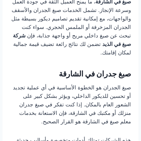
صبغ في الشارقة
، ما يمنح العميل الثقة في جودة العمل
وسرعة الإنجاز. تشمل الخدمات صبغ الجدران والأسقف
والواجهات، مع إمكانية تقديم تصاميم ديكور بسيطة مثل
الجدران المزخرفة أو الملمس الحجري. سواء كنت
تبحث عن صبغ داخلي مريح أو واجهة جذابة، فإن
شركة
صبغ في الذيد
تضمن لك نتائج رائعة تضيف قيمة جمالية
لمكان إقامتك.
صبغ جدران في الشارقة
صبغ الجدران هو الخطوة الأساسية في أي عملية تجديد
أو تحسين للديكور الداخلي، ويؤثر بشكل كبير على
الشعور العام بالمكان. إذا كنت تفكر في صبغ جدران
منزلك أو مكتبك في الشارقة، فإن الاستعانة بخدمات
معلم صبغ في الشارقة هو القرار الصحيح.
هذه الشركات تمتلك أدوات متخصصة وأساليب حديثة