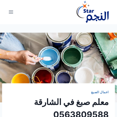
لتجاوز
لى
لمحتوى
اعمال الصبغ
معلم صبغ في الشارقة
0563809588